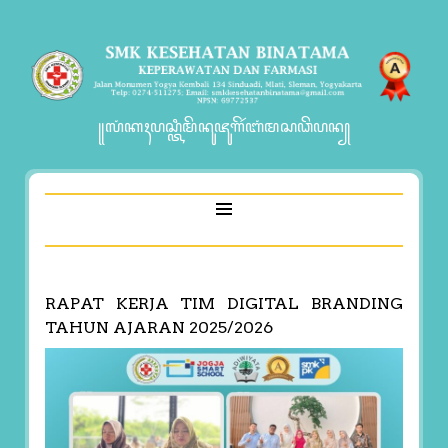
꧋ꦭꦁꦏꦃꦥꦱ꧀ꦠꦶꦩꦼꦤꦸꦗꦸꦒꦼꦂꦧꦁꦩꦱꦣꦼꦥꦤ꧀
RAPAT KERJA TIM DIGITAL BRANDING
TAHUN AJARAN 2025/2026