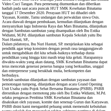
Video Cuci Tangan. Para pemenang diumumkan dan diberikan
hadiah pada saat acara puncak HUT SMK Kesehatan Binatama
tanggal 17 Desember 2020. Perayaan HUT ini dihadiri oleh
Yayasan, Komite, Tamu undangan dan perwakilan siswa Osis.
Acara diawali dengan pembukaan, kemudian dilanjutkan dengan
menyanyikan lagu Indonesia Raya dan Mars Binatama, dilanjutkan
dengan Sambutan-sambutan yang disampaikan oleh Ibu Estika
Widiatni, M.Pd. dilanjutkan sambutan Kepala Sekolah yaitu Ibu
Nuri Hastuti, SP.,
Dalam pidatonya, Ibu Nuri Hastuti, SP. menjelaskan kita sebagai
pendidik agar tetap konsisten dengan penuh rasa tanggungjawab
untuk mengabdikan diri kita sebaik-baiknya terhadap dunia
pendidikan yang hingga kini masih tetap kita geluti. Harapannya
diwaktu-waktu yang akan datang, SMK Kesehatan Binatama dapat
terus mencetak generasi penerus bangsa yang berkualitas, unggul
dan entrepreneur yang berakhak mulia, berkompeten dan
berbudaya.
Setelah sambutan dilanjutkan dengan sambutan yayasan dan
pemotongan tumpeng, dilanjutkan dengan acara Grand Opening
Unit Usaha yaitu Pojok Sehat Bersama Binatama (PSBB). PSBB
diresmikan dengan memotong pita oleh Ibu Estika Widiatni, M.Pd.
selaku pengawas Pembina SMK Kesehatan Binatama dan
disaksikan oleh yayasan, komite dan senenap Gurun dan Karyawan.
PSBB disini kami mengambil peluang untuk memenuhi kebutuhan
warga sekolah dan masyarakat sekitar, sehingga nantinya di dalam