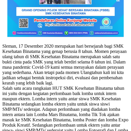
Sleman, 17 Desember 2020 merupakan hari bersejarah bagi SMK
Kesehatan Binatama yang genap berusia 8 tahun. Momen perayaan
ulang tahun di SMK Kesehatan Binatama merupakan salah satu
bukti cinta pada SMK yang telah berdiri selama 8 tahun ini. Dalam
masa pandemic Covid-19 kami semua merayakan dalam perayaan
yang sederhana. Akan tetapi pada momen Ulangtahun kali ini kita
jadikan sebagai bentuk instropeksi diri, evaluasi dan pembenahan
kearah yang lebih baik lagi.
Salah satu acara rangkaian HUT SMK Kesehatan Binatama tahun
ini yaitu dengan kegiatan perlombaan baik lomba untuk intern
maupun ektern. Lomba intern yaitu antar siswa SMK Kesehatan
Binatama sedangkan lomba ektern yaitu untuk siswa siswi
SMP/MTs/ sederajat. Adapun perlombaan yang diadakan lomba
intern antara lain Lomba Mars Binatama, lomba Tik Tok ajakan
masuk ke SMK Kesehatan Binatama, lomba Poster dan lomba Expo
Produk Kreatif. Sedangkan perlombaan untuk ektern yaitu antar
siswa- siswi SMP/MTs/ sederajat yaitu Lomba Fotografi dan Lomba