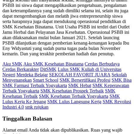
PSBB ini siswa dapat mengaplikasikan pengetahuan, pengalaman
dan keterampilannya yang sudah dimiliki selama ini, selain itu juga
dapat mengembangkan dan melatih jiwa entrepreneurship siswa
serta harapnnya juga dapat mendukung operasional pendidikan di
SMK Kesehatan Binatama. Unit Usaha PSBB ini terdiri dari Outlet
Jamu Herbal dan Pelayanan Jasa Kesehatan. Operasional PSBB ini
akan dilaksanakan mulai bulan Januari 2021. Setelah launcing
PSBB dilanjutkan dengan pemberian kenang-kenangan kepada Ibu
Eny Widyastuti yang sudah purna tugas pada bulan November
kemarin. Dan yang terakhir pemberian hadiah dan penutup.
Aku SMK
Aku SMK Kesehatan Binatama
Cerdas Berbudaya
Cerdas Berkarakter
DitSMK
Lulus SMK Kuliah di Universitas
Negeri
Merdeka Belajar
SEKOLAH FAVORIT JUARA
Sekolah
Menyenangkan
Smart School
SMK Bersertifikasi Profesi
SMK Bisa
SMK Farmasi Terbaik Yogyakarta
SMK Hebat
SMK Keperawatan
Terbaik Yogyakarta
SMK Kesehatan Prospek Terbaik
SMK
Kesehatan Terbaik
SMK Kesehatan Terbaik Yogyakarta
SMK
Lulus Kerja Ke Jepang
SMK Lulus Langsung Kerja
SMK Revolusi
Industri 4.0
smk rujukan
Tinggalkan Balasan
Alamat email Anda tidak akan dipublikasikan.
Ruas yang wajib