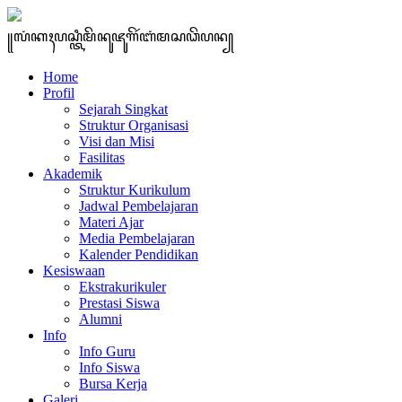
꧋ꦭꦁꦏꦃꦥꦱ꧀ꦠꦶꦩꦼꦤꦸꦗꦸꦒꦼꦂꦧꦁꦩꦱꦣꦼꦥꦤ꧀
Home
Profil
Sejarah Singkat
Struktur Organisasi
Visi dan Misi
Fasilitas
Akademik
Struktur Kurikulum
Jadwal Pembelajaran
Materi Ajar
Media Pembelajaran
Kalender Pendidikan
Kesiswaan
Ekstrakurikuler
Prestasi Siswa
Alumni
Info
Info Guru
Info Siswa
Bursa Kerja
Galeri