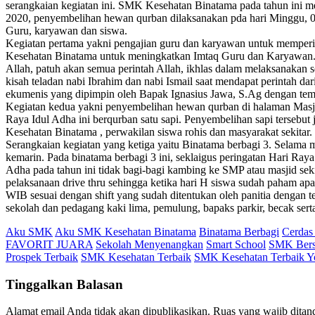
serangkaian kegiatan ini. SMK Kesehatan Binatama pada tahun ini me
2020, penyembelihan hewan qurban dilaksanakan pda hari Minggu, 02 
Guru, karyawan dan siswa.
Kegiatan pertama yakni pengajian guru dan karyawan untuk memperi
Kesehatan Binatama untuk meningkatkan Imtaq Guru dan Karyawan. 
Allah, patuh akan semua perintah Allah, ikhlas dalam melaksanakan s
kisah teladan nabi Ibrahim dan nabi Ismail saat mendapat perintah da
ekumenis yang dipimpin oleh Bapak Ignasius Jawa, S.Ag dengan t
Kegiatan kedua yakni penyembelihan hewan qurban di halaman Mas
Raya Idul Adha ini berqurban satu sapi. Penyembelihan sapi terseb
Kesehatan Binatama , perwakilan siswa rohis dan masyarakat sekitar.
Serangkaian kegiatan yang ketiga yaitu Binatama berbagi 3. Selama
kemarin. Pada binatama berbagi 3 ini, seklaigus peringatan Hari R
Adha pada tahun ini tidak bagi-bagi kambing ke SMP atau masjid seki
pelaksanaan drive thru sehingga ketika hari H siswa sudah paham apa
WIB sesuai dengan shift yang sudah ditentukan oleh panitia dengan te
sekolah dan pedagang kaki lima, pemulung, bapaks parkir, becak sert
Aku SMK
Aku SMK Kesehatan Binatama
Binatama Berbagi
Cerdas
FAVORIT JUARA
Sekolah Menyenangkan
Smart School
SMK Berser
Prospek Terbaik
SMK Kesehatan Terbaik
SMK Kesehatan Terbaik Y
Tinggalkan Balasan
Alamat email Anda tidak akan dipublikasikan.
Ruas yang wajib ditan