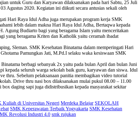
ajian untuk Guru dan Karyawan dilaksanakan pada hari Sabtu, 25 Juli
Agustus 2020. Kegiatan ini diikuti secara antusias sekali oleh
ngati Hari Raya Idul Adha juga merupakan program kerja SMK
mahami lebih dalam makna Hari Raya Idul Adha, Bertaqwa kepada
. H. Agung Budiarto bagi yang beragama Islam yaitu menceritakan
bagi yang beragama Kriten dan Katholik yaitu ceramah ibadat
mping, Sleman. SMK Kesehatan Binatama dalam memperingati Hari
pak Ghotama Pamungkas Jati, M.Pd.I selaku waka kesiswaan SMK
Binatama berbagi sebanyak 2x yaitu pada bulan April dan bulan Juni
i kepada seluruh warga sekolah baik guru, karyawan dan siswa. Idul
ive thru. Sebelum pelaksanaan panitia membagikan video tutorial
kolah. Drive thru nasi box dilaksanakan mulai pukul 08.00 – 11.00
 box daging sapi juga didistribusikan kepada masyarakat sekitar
Kuliah di Universitas Negeri
Merdeka Belajar
SEKOLAH
ebat
SMK Keperawatan Terbaik Yogyakarta
SMK Kesehatan
MK Revolusi Industri 4.0
smk rujukan