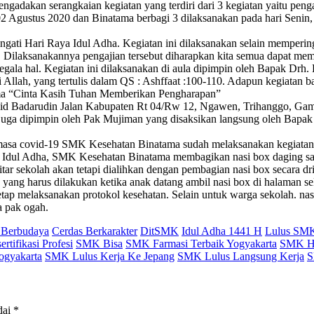
ngadakan serangkaian kegiatan yang terdiri dari 3 kegiatan yaitu peng
Agustus 2020 dan Binatama berbagi 3 dilaksanakan pada hari Senin, 03 
ngati Hari Raya Idul Adha. Kegiatan ini dilaksanakan selain memperi
Dilaksanakannya pengajian tersebut diharapkan kita semua dapat me
egala hal. Kegiatan ini dilaksanakan di aula dipimpin oleh Bapak Drh
ri Allah, yang tertulis dalam QS : Ashffaat :100-110. Adapun kegiatan 
ema “Cinta Kasih Tuhan Memberikan Pengharapan”
jid Badarudin Jalan Kabupaten Rt 04/Rw 12, Ngawen, Trihanggo, Ga
ut juga dipimpin oleh Pak Mujiman yang disaksikan langsung oleh Ba
 masa covid-19 SMK Kesehatan Binatama sudah melaksanakan kegiatan 
aya Idul Adha, SMK Kesehatan Binatama membagikan nasi box daging sap
tar sekolah akan tetapi dialihkan dengan pembagian nasi box secara dr
 yang harus dilakukan ketika anak datang ambil nasi box di halaman se
tap melaksanakan protokol kesehatan. Selain untuk warga sekolah. nasi
a pak ogah.
 Berbudaya
Cerdas Berkarakter
DitSMK
Idul Adha 1441 H
Lulus SMK 
tifikasi Profesi
SMK Bisa
SMK Farmasi Terbaik Yogyakarta
SMK H
ogyakarta
SMK Lulus Kerja Ke Jepang
SMK Lulus Langsung Kerja
S
dai
*