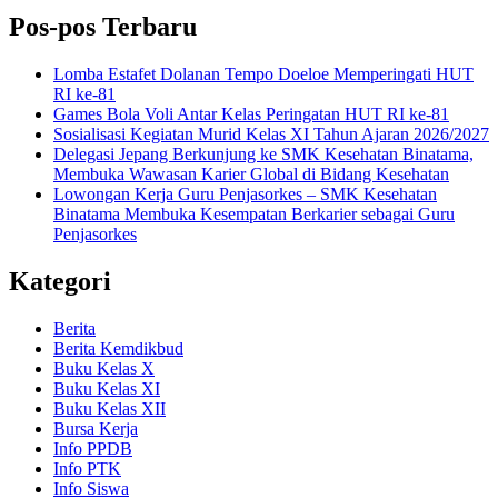
Pos-pos Terbaru
Lomba Estafet Dolanan Tempo Doeloe Memperingati HUT
RI ke-81
Games Bola Voli Antar Kelas Peringatan HUT RI ke-81
Sosialisasi Kegiatan Murid Kelas XI Tahun Ajaran 2026/2027
Delegasi Jepang Berkunjung ke SMK Kesehatan Binatama,
Membuka Wawasan Karier Global di Bidang Kesehatan
Lowongan Kerja Guru Penjasorkes – SMK Kesehatan
Binatama Membuka Kesempatan Berkarier sebagai Guru
Penjasorkes
Kategori
Berita
Berita Kemdikbud
Buku Kelas X
Buku Kelas XI
Buku Kelas XII
Bursa Kerja
Info PPDB
Info PTK
Info Siswa