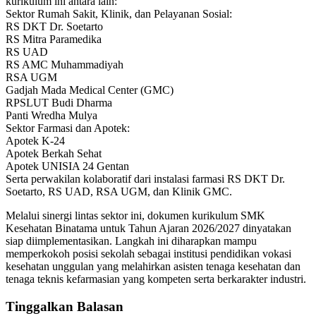
kurikulum ini antara lain:
Sektor Rumah Sakit, Klinik, dan Pelayanan Sosial:
RS DKT Dr. Soetarto
RS Mitra Paramedika
RS UAD
RS AMC Muhammadiyah
RSA UGM
Gadjah Mada Medical Center (GMC)
RPSLUT Budi Dharma
Panti Wredha Mulya
Sektor Farmasi dan Apotek:
Apotek K-24
Apotek Berkah Sehat
Apotek UNISIA 24 Gentan
Serta perwakilan kolaboratif dari instalasi farmasi RS DKT Dr.
Soetarto, RS UAD, RSA UGM, dan Klinik GMC.
Melalui sinergi lintas sektor ini, dokumen kurikulum SMK
Kesehatan Binatama untuk Tahun Ajaran 2026/2027 dinyatakan
siap diimplementasikan. Langkah ini diharapkan mampu
memperkokoh posisi sekolah sebagai institusi pendidikan vokasi
kesehatan unggulan yang melahirkan asisten tenaga kesehatan dan
tenaga teknis kefarmasian yang kompeten serta berkarakter industri.
Tinggalkan Balasan