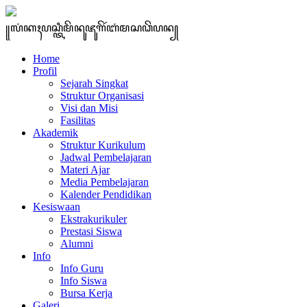
꧋ꦭꦁꦏꦃꦥꦱ꧀ꦠꦶꦩꦼꦤꦸꦗꦸꦒꦼꦂꦧꦁꦩꦱꦣꦼꦥꦤ꧀
Home
Profil
Sejarah Singkat
Struktur Organisasi
Visi dan Misi
Fasilitas
Akademik
Struktur Kurikulum
Jadwal Pembelajaran
Materi Ajar
Media Pembelajaran
Kalender Pendidikan
Kesiswaan
Ekstrakurikuler
Prestasi Siswa
Alumni
Info
Info Guru
Info Siswa
Bursa Kerja
Galeri