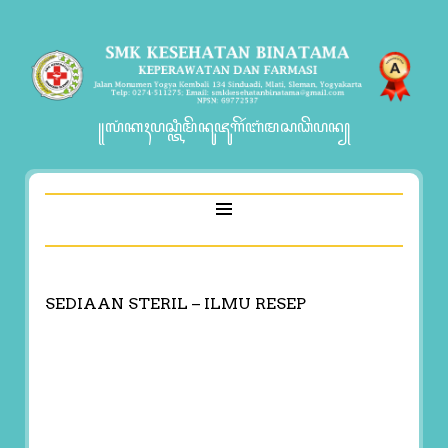
꧋ꦭꦁꦏꦃꦥꦱ꧀ꦠꦶꦩꦼꦤꦸꦗꦸꦒꦼꦂꦧꦁꦩꦱꦣꦼꦥꦤ꧀
SEDIAAN STERIL – ILMU RESEP