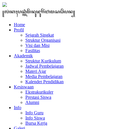
꧋ꦭꦁꦏꦃꦥꦱ꧀ꦠꦶꦩꦼꦤꦸꦗꦸꦒꦼꦂꦧꦁꦩꦱꦣꦼꦥꦤ꧀
Home
Profil
Sejarah Singkat
Struktur Organisasi
Visi dan Misi
Fasilitas
Akademik
Struktur Kurikulum
Jadwal Pembelajaran
Materi Ajar
Media Pembelajaran
Kalender Pendidikan
Kesiswaan
Ekstrakurikuler
Prestasi Siswa
Alumni
Info
Info Guru
Info Siswa
Bursa Kerja
Galeri