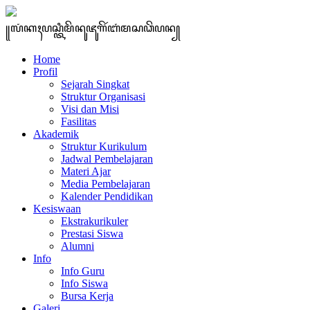
꧋ꦭꦁꦏꦃꦥꦱ꧀ꦠꦶꦩꦼꦤꦸꦗꦸꦒꦼꦂꦧꦁꦩꦱꦣꦼꦥꦤ꧀
Home
Profil
Sejarah Singkat
Struktur Organisasi
Visi dan Misi
Fasilitas
Akademik
Struktur Kurikulum
Jadwal Pembelajaran
Materi Ajar
Media Pembelajaran
Kalender Pendidikan
Kesiswaan
Ekstrakurikuler
Prestasi Siswa
Alumni
Info
Info Guru
Info Siswa
Bursa Kerja
Galeri