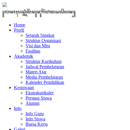
꧋ꦭꦁꦏꦃꦥꦱ꧀ꦠꦶꦩꦼꦤꦸꦗꦸꦒꦼꦂꦧꦁꦩꦱꦣꦼꦥꦤ꧀
Home
Profil
Sejarah Singkat
Struktur Organisasi
Visi dan Misi
Fasilitas
Akademik
Struktur Kurikulum
Jadwal Pembelajaran
Materi Ajar
Media Pembelajaran
Kalender Pendidikan
Kesiswaan
Ekstrakurikuler
Prestasi Siswa
Alumni
Info
Info Guru
Info Siswa
Bursa Kerja
Galeri