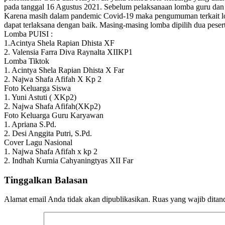
pada tanggal 16 Agustus 2021. Sebelum pelaksanaan lomba guru dan
Karena masih dalam pandemic Covid-19 maka pengumuman terkait lom
dapat terlaksana dengan baik. Masing-masing lomba dipilih dua peser
Lomba PUISI :
1.Acintya Shela Rapian Dhista XF
2. Valensia Farra Diva Raynalta XIIKP1
Lomba Tiktok
1. Acintya Shela Rapian Dhista X Far
2. Najwa Shafa Afifah X Kp 2
Foto Keluarga Siswa
1. Yuni Astuti ( XKp2)
2. Najwa Shafa Afifah(XKp2)
Foto Keluarga Guru Karyawan
1. Apriana S.Pd.
2. Desi Anggita Putri, S.Pd.
Cover Lagu Nasional
1. Najwa Shafa Afifah x kp 2
2. Indhah Kurnia Cahyaningtyas XII Far
Tinggalkan Balasan
Alamat email Anda tidak akan dipublikasikan.
Ruas yang wajib ditan