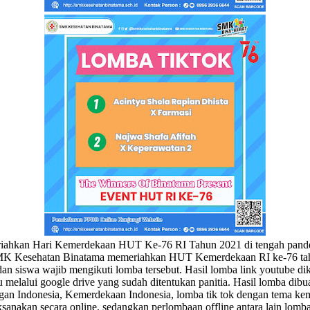
riahkan Hari Kemerdekaan HUT Ke-76 RI Tahun 2021 di tengah pand
 Kesehatan Binatama memeriahkan HUT Kemerdekaan RI ke-76 tahun 
an siswa wajib mengikuti lomba tersebut. Hasil lomba link youtube di
melalui google drive yang sudah ditentukan panitia. Hasil lomba dibu
ngan Indonesia, Kemerdekaan Indonesia, lomba tik tok dengan tema k
sanakan secara online, sedangkan perlombaan offline antara lain lom