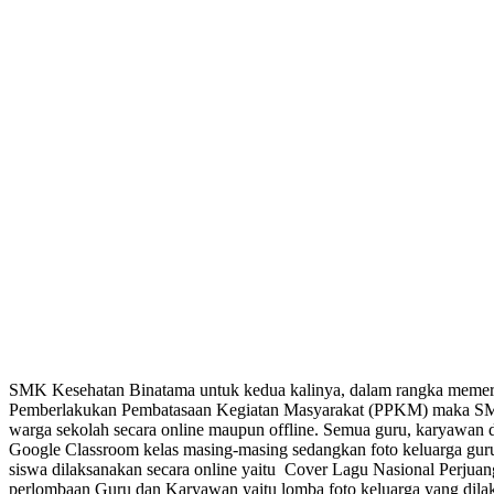
SMK Kesehatan Binatama untuk kedua kalinya, dalam rangka meme
Pemberlakukan Pembatasaan Kegiatan Masyarakat (PPKM) maka SMK
warga sekolah secara online maupun offline. Semua guru, karyawan d
Google Classroom kelas masing-masing sedangkan foto keluarga guru 
siswa dilaksanakan secara online yaitu Cover Lagu Nasional Perjua
perlombaan Guru dan Karyawan yaitu lomba foto keluarga yang dilak