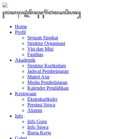
꧋ꦭꦁꦏꦃꦥꦱ꧀ꦠꦶꦩꦼꦤꦸꦗꦸꦒꦼꦂꦧꦁꦩꦱꦣꦼꦥꦤ꧀
Home
Profil
Sejarah Singkat
Struktur Organisasi
Visi dan Misi
Fasilitas
Akademik
Struktur Kurikulum
Jadwal Pembelajaran
Materi Ajar
Media Pembelajaran
Kalender Pendidikan
Kesiswaan
Ekstrakurikuler
Prestasi Siswa
Alumni
Info
Info Guru
Info Siswa
Bursa Kerja
Galeri