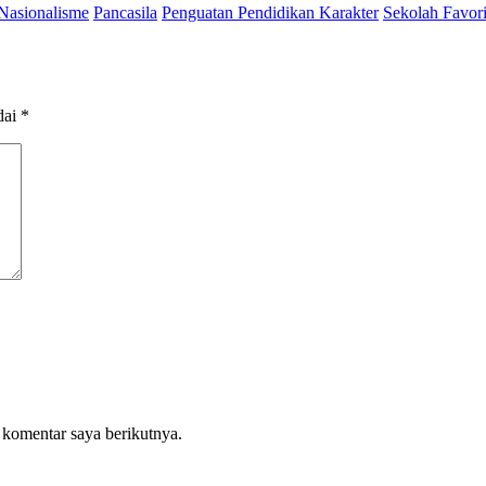
Nasionalisme
Pancasila
Penguatan Pendidikan Karakter
Sekolah Favori
dai
*
 komentar saya berikutnya.