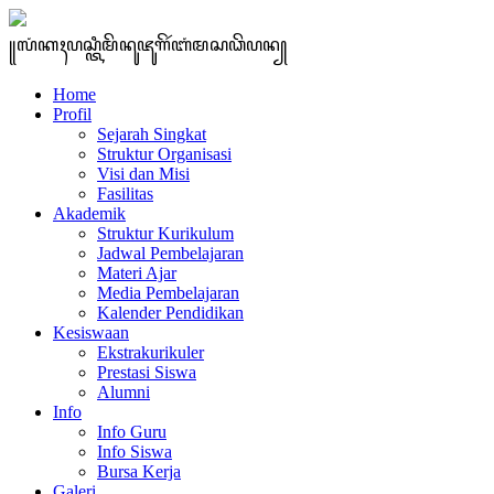
꧋ꦭꦁꦏꦃꦥꦱ꧀ꦠꦶꦩꦼꦤꦸꦗꦸꦒꦼꦂꦧꦁꦩꦱꦣꦼꦥꦤ꧀
Home
Profil
Sejarah Singkat
Struktur Organisasi
Visi dan Misi
Fasilitas
Akademik
Struktur Kurikulum
Jadwal Pembelajaran
Materi Ajar
Media Pembelajaran
Kalender Pendidikan
Kesiswaan
Ekstrakurikuler
Prestasi Siswa
Alumni
Info
Info Guru
Info Siswa
Bursa Kerja
Galeri