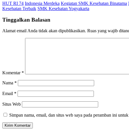
HUT RI 74
Indonesia Merdeka
Kegiatan SMK Kesehatan Binatama
Kesehatan Terbaik
SMK Kesehatan Yogyakarta
Tinggalkan Balasan
Alamat email Anda tidak akan dipublikasikan.
Ruas yang wajib ditan
Komentar
*
Nama
*
Email
*
Situs Web
Simpan nama, email, dan situs web saya pada peramban ini untuk