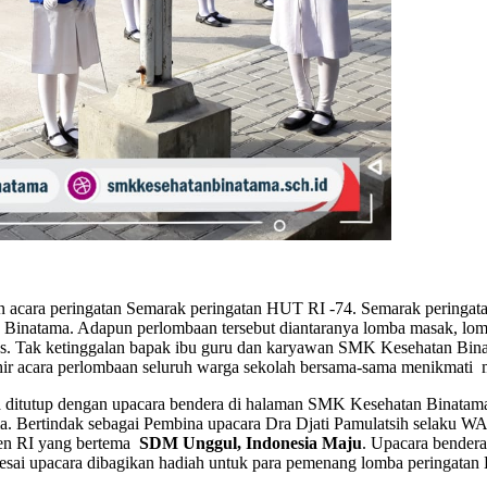
acara peringatan Semarak peringatan HUT RI -74. Semarak peringatan
an Binatama. Adapun perlombaan tersebut diantaranya lomba masak, 
las. Tak ketinggalan bapak ibu guru dan karyawan SMK Kesehatan Bina
iakhir acara perlombaan seluruh warga sekolah bersama-sama menikmat
itutup dengan upacara bendera di halaman SMK Kesehatan Binatama 
a. Bertindak sebagai Pembina upacara Dra Djati Pamulatsih selaku 
den RI yang bertema
SDM Unggul, Indonesia Maju
. Upacara bendera
elesai upacara dibagikan hadiah untuk para pemenang lomba peringatan