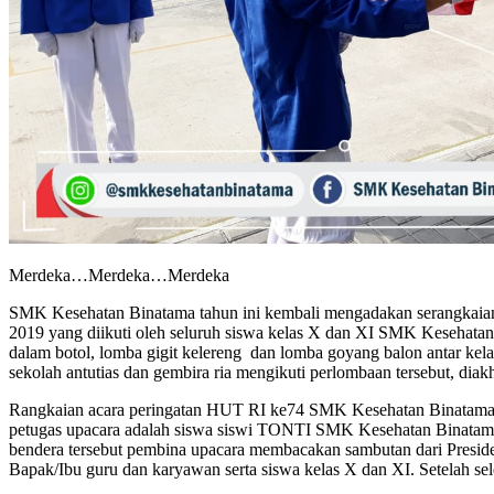
Merdeka…Merdeka…Merdeka
SMK Kesehatan Binatama tahun ini kembali mengadakan serangkaian 
2019 yang diikuti oleh seluruh siswa kelas X dan XI SMK Kesehat
dalam botol, lomba gigit kelereng dan lomba goyang balon antar ke
sekolah antutias dan gembira ria mengikuti perlombaan tersebut, d
Rangkaian acara peringatan HUT RI ke74 SMK Kesehatan Binatama d
petugas upacara adalah siswa siswi TONTI SMK Kesehatan Binatam
bendera tersebut pembina upacara membacakan sambutan dari Presi
Bapak/Ibu guru dan karyawan serta siswa kelas X dan XI. Setelah s