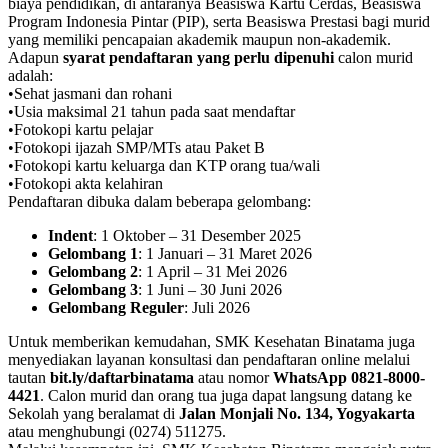
biaya pendidikan, di antaranya Beasiswa Kartu Cerdas, Beasiswa
Program Indonesia Pintar (PIP), serta Beasiswa Prestasi bagi murid
yang memiliki pencapaian akademik maupun non-akademik.
Adapun
syarat pendaftaran yang perlu dipenuhi
calon murid
adalah:
•Sehat jasmani dan rohani
•Usia maksimal 21 tahun pada saat mendaftar
•Fotokopi kartu pelajar
•Fotokopi ijazah SMP/MTs atau Paket B
•Fotokopi kartu keluarga dan KTP orang tua/wali
•Fotokopi akta kelahiran
Pendaftaran dibuka dalam beberapa gelombang:
Indent
: 1 Oktober – 31 Desember 2025
Gelombang 1
: 1 Januari – 31 Maret 2026
Gelombang 2
: 1 April – 31 Mei 2026
Gelombang 3
: 1 Juni – 30 Juni 2026
Gelombang Reguler
: Juli 2026
Untuk memberikan kemudahan, SMK Kesehatan Binatama juga
menyediakan layanan konsultasi dan pendaftaran online melalui
tautan
bit.ly/daftarbinatama
atau nomor
WhatsApp 0821-8000-
4421
. Calon murid dan orang tua juga dapat langsung datang ke
Sekolah yang beralamat di
Jalan Monjali No. 134, Yogyakarta
atau menghubungi (0274) 511275.