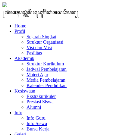
꧋ꦭꦁꦏꦃꦥꦱ꧀ꦠꦶꦩꦼꦤꦸꦗꦸꦒꦼꦂꦧꦁꦩꦱꦣꦼꦥꦤ꧀
Home
Profil
Sejarah Singkat
Struktur Organisasi
Visi dan Misi
Fasilitas
Akademik
Struktur Kurikulum
Jadwal Pembelajaran
Materi Ajar
Media Pembelajaran
Kalender Pendidikan
Kesiswaan
Ekstrakurikuler
Prestasi Siswa
Alumni
Info
Info Guru
Info Siswa
Bursa Kerja
Galeri