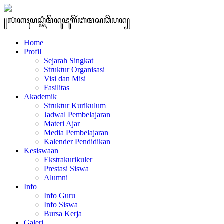
꧋ꦭꦁꦏꦃꦥꦱ꧀ꦠꦶꦩꦼꦤꦸꦗꦸꦒꦼꦂꦧꦁꦩꦱꦣꦼꦥꦤ꧀
Home
Profil
Sejarah Singkat
Struktur Organisasi
Visi dan Misi
Fasilitas
Akademik
Struktur Kurikulum
Jadwal Pembelajaran
Materi Ajar
Media Pembelajaran
Kalender Pendidikan
Kesiswaan
Ekstrakurikuler
Prestasi Siswa
Alumni
Info
Info Guru
Info Siswa
Bursa Kerja
Galeri