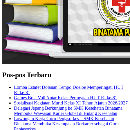
Pos-pos Terbaru
Lomba Estafet Dolanan Tempo Doeloe Memperingati HUT
RI ke-81
Games Bola Voli Antar Kelas Peringatan HUT RI ke-81
Sosialisasi Kegiatan Murid Kelas XI Tahun Ajaran 2026/2027
Delegasi Jepang Berkunjung ke SMK Kesehatan Binatama,
Membuka Wawasan Karier Global di Bidang Kesehatan
Lowongan Kerja Guru Penjasorkes – SMK Kesehatan
Binatama Membuka Kesempatan Berkarier sebagai Guru
Penjasorkes