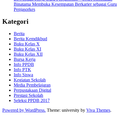
Binatama Membuka Kesempatan Berkarier sebagai Guru
Penjasorkes
Kategori
Berita
Berita Kemdikbud
Buku Kelas X
Buku Kelas XI
Buku Kelas XII
Bursa Kerja
Info PPDB
Info PTK
Info Siswa
Kegiatan Sekolah
Media Pembelajaran
Perpustakaan Digital
Prestasi Sekolah
Seleksi PPDB 2017
Powered by WordPress.
Theme: university by
Viva Themes
.