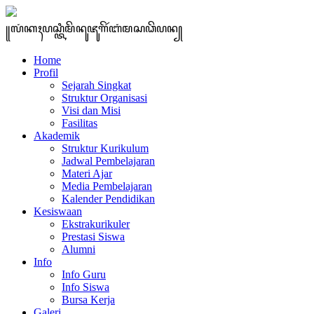
꧋ꦭꦁꦏꦃꦥꦱ꧀ꦠꦶꦩꦼꦤꦸꦗꦸꦒꦼꦂꦧꦁꦩꦱꦣꦼꦥꦤ꧀
Home
Profil
Sejarah Singkat
Struktur Organisasi
Visi dan Misi
Fasilitas
Akademik
Struktur Kurikulum
Jadwal Pembelajaran
Materi Ajar
Media Pembelajaran
Kalender Pendidikan
Kesiswaan
Ekstrakurikuler
Prestasi Siswa
Alumni
Info
Info Guru
Info Siswa
Bursa Kerja
Galeri