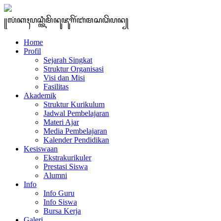
꧋ꦭꦁꦏꦃꦥꦱ꧀ꦠꦶꦩꦼꦤꦸꦗꦸꦒꦼꦂꦧꦁꦩꦱꦣꦼꦥꦤ꧀
Home
Profil
Sejarah Singkat
Struktur Organisasi
Visi dan Misi
Fasilitas
Akademik
Struktur Kurikulum
Jadwal Pembelajaran
Materi Ajar
Media Pembelajaran
Kalender Pendidikan
Kesiswaan
Ekstrakurikuler
Prestasi Siswa
Alumni
Info
Info Guru
Info Siswa
Bursa Kerja
Galeri