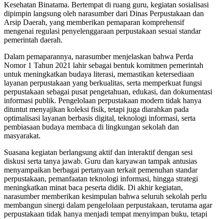
Kesehatan Binatama. Bertempat di ruang guru, kegiatan sosialisasi
dipimpin langsung oleh narasumber dari Dinas Perpustakaan dan
Arsip Daerah, yang memberikan pemaparan komprehensif
mengenai regulasi penyelenggaraan perpustakaan sesuai standar
pemerintah daerah.
Dalam pemaparannya, narasumber menjelaskan bahwa Perda
Nomor 1 Tahun 2021 lahir sebagai bentuk komitmen pemerintah
untuk meningkatkan budaya literasi, memastikan ketersediaan
layanan perpustakaan yang berkualitas, serta memperkuat fungsi
perpustakaan sebagai pusat pengetahuan, edukasi, dan dokumentasi
informasi publik. Pengelolaan perpustakaan modern tidak hanya
dituntut menyajikan koleksi fisik, tetapi juga diarahkan pada
optimalisasi layanan berbasis digital, teknologi informasi, serta
pembiasaan budaya membaca di lingkungan sekolah dan
masyarakat.
Suasana kegiatan berlangsung aktif dan interaktif dengan sesi
diskusi serta tanya jawab. Guru dan karyawan tampak antusias
menyampaikan berbagai pertanyaan terkait pemenuhan standar
perpustakaan, pemanfaatan teknologi informasi, hingga strategi
meningkatkan minat baca peserta didik. Di akhir kegiatan,
narasumber memberikan kesimpulan bahwa seluruh sekolah perlu
membangun sinergi dalam pengelolaan perpustakaan, terutama agar
perpustakaan tidak hanya menjadi tempat menyimpan buku, tetapi