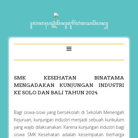
꧋ꦭꦁꦏꦃꦥꦱ꧀ꦠꦶꦩꦼꦤꦸꦗꦸꦒꦼꦂꦧꦁꦩꦱꦣꦼꦥꦤ꧀
SMK KESEHATAN BINATAMA
MENGADAKAN KUNJUNGAN INDUSTRI
KE SOLO DAN BALI TAHUN 2024
Bagi siswa-siswi yang bersekolah di Sekolah Menengah
Kejuruan, kunjungan industri menjadi sebuah kurikulum
yang wajib dilaksanakan. Karena kunjungan industri bagi
siswa SMK Kesehatan adalah kesempatan berharga