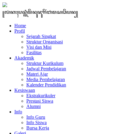
꧋ꦭꦁꦏꦃꦥꦱ꧀ꦠꦶꦩꦼꦤꦸꦗꦸꦒꦼꦂꦧꦁꦩꦱꦣꦼꦥꦤ꧀
Home
Profil
Sejarah Singkat
Struktur Organisasi
Visi dan Misi
Fasilitas
Akademik
Struktur Kurikulum
Jadwal Pembelajaran
Materi Ajar
Media Pembelajaran
Kalender Pendidikan
Kesiswaan
Ekstrakurikuler
Prestasi Siswa
Alumni
Info
Info Guru
Info Siswa
Bursa Kerja
Galeri