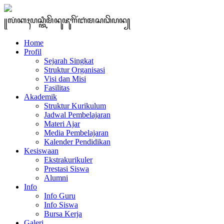
꧋ꦭꦁꦏꦃꦥꦱ꧀ꦠꦶꦩꦼꦤꦸꦗꦸꦒꦼꦂꦧꦁꦩꦱꦣꦼꦥꦤ꧀
Home
Profil
Sejarah Singkat
Struktur Organisasi
Visi dan Misi
Fasilitas
Akademik
Struktur Kurikulum
Jadwal Pembelajaran
Materi Ajar
Media Pembelajaran
Kalender Pendidikan
Kesiswaan
Ekstrakurikuler
Prestasi Siswa
Alumni
Info
Info Guru
Info Siswa
Bursa Kerja
Galeri