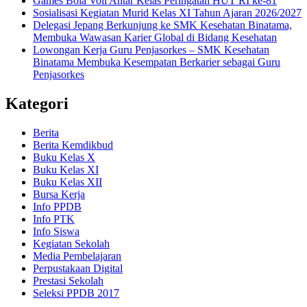
Games Bola Voli Antar Kelas Peringatan HUT RI ke-81
Sosialisasi Kegiatan Murid Kelas XI Tahun Ajaran 2026/2027
Delegasi Jepang Berkunjung ke SMK Kesehatan Binatama,
Membuka Wawasan Karier Global di Bidang Kesehatan
Lowongan Kerja Guru Penjasorkes – SMK Kesehatan
Binatama Membuka Kesempatan Berkarier sebagai Guru
Penjasorkes
Kategori
Berita
Berita Kemdikbud
Buku Kelas X
Buku Kelas XI
Buku Kelas XII
Bursa Kerja
Info PPDB
Info PTK
Info Siswa
Kegiatan Sekolah
Media Pembelajaran
Perpustakaan Digital
Prestasi Sekolah
Seleksi PPDB 2017