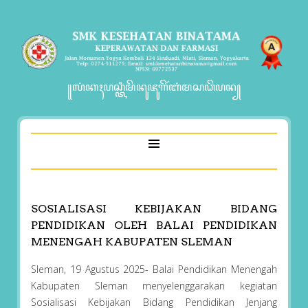
꧋ꦭꦁꦏꦃꦥꦱ꧀ꦠꦶꦩꦼꦤꦸꦗꦸꦒꦼꦂꦧꦁꦩꦱꦣꦼꦥꦤ꧀
SOSIALISASI KEBIJAKAN BIDANG
PENDIDIKAN OLEH BALAI PENDIDIKAN
MENENGAH KABUPATEN SLEMAN
Sleman, 19 Agustus 2025- Balai Pendidikan Menengah
Kabupaten Sleman menyelenggarakan kegiatan
Sosialisasi Kebijakan Bidang Pendidikan Jenjang