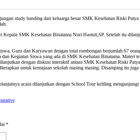
gan study banding dari keluarga besar SMK Kesehatan Riski Patya P
lah.
ri Kepala SMK Kesehatan Binatama Nuri Hastuti,SP. Setelah itu dila
siswa, Guru dan Karyawan dengan total rombongan berjumlah 67 oran
h dan Kegiatan Siswa yang ada di SMK Kesehatan Binatama. Materi te
dilanjutkan dengan diskusi interaktif antara SMK Kesehatan Riski Pa
terapkan untuk kemajuan sekolah masing masing. Disamping itu juga u
Selanjutnya acara dilanjutkan dengan School Tour keliling mengunjungi 
arative
dai
*