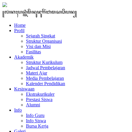
꧋ꦭꦁꦏꦃꦥꦱ꧀ꦠꦶꦩꦼꦤꦸꦗꦸꦒꦼꦂꦧꦁꦩꦱꦣꦼꦥꦤ꧀
Home
Profil
Sejarah Singkat
Struktur Organisasi
Visi dan Misi
Fasilitas
Akademik
Struktur Kurikulum
Jadwal Pembelajaran
Materi Ajar
Media Pembelajaran
Kalender Pendidikan
Kesiswaan
Ekstrakurikuler
Prestasi Siswa
Alumni
Info
Info Guru
Info Siswa
Bursa Kerja
Galeri