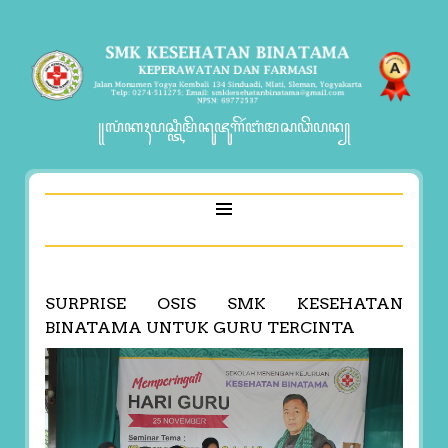
꧋ꦭꦁꦏꦃꦥꦱ꧀ꦠꦶꦩꦼꦤꦸꦗꦸꦒꦼꦂꦧꦁꦩꦱꦣꦼꦥꦤ꧀
SURPRISE OSIS SMK KESEHATAN
BINATAMA UNTUK GURU TERCINTA