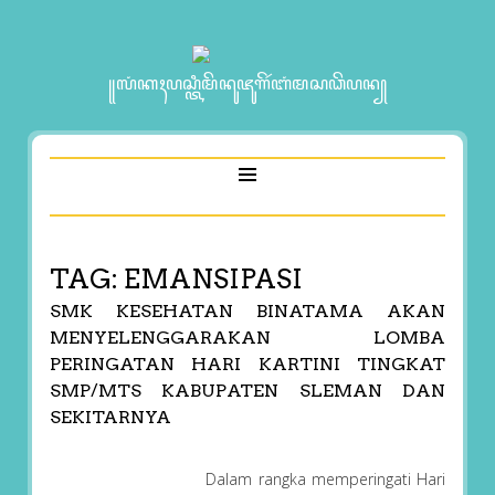
꧋ꦭꦁꦏꦃꦥꦱ꧀ꦠꦶꦩꦼꦤꦸꦗꦸꦒꦼꦂꦧꦁꦩꦱꦣꦼꦥꦤ꧀
TAG:
EMANSIPASI
SMK KESEHATAN BINATAMA AKAN
MENYELENGGARAKAN LOMBA
PERINGATAN HARI KARTINI TINGKAT
SMP/MTS KABUPATEN SLEMAN DAN
SEKITARNYA
Dalam rangka memperingati Hari