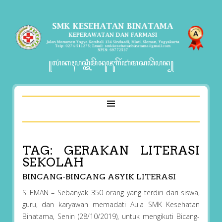
꧋ꦭꦁꦏꦃꦥꦱ꧀ꦠꦶꦩꦼꦤꦸꦗꦸꦒꦼꦂꦧꦁꦩꦱꦣꦼꦥꦤ꧀
TAG:
GERAKAN LITERASI
SEKOLAH
BINCANG-BINCANG ASYIK LITERASI
SLEMAN – Sebanyak 350 orang yang terdiri dari siswa,
guru, dan karyawan memadati Aula SMK Kesehatan
Binatama, Senin (28/10/2019), untuk mengikuti Bicang-