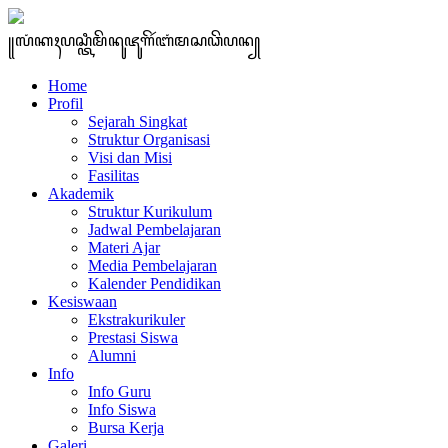
꧋ꦭꦁꦏꦃꦥꦱ꧀ꦠꦶꦩꦼꦤꦸꦗꦸꦒꦼꦂꦧꦁꦩꦱꦣꦼꦥꦤ꧀
Home
Profil
Sejarah Singkat
Struktur Organisasi
Visi dan Misi
Fasilitas
Akademik
Struktur Kurikulum
Jadwal Pembelajaran
Materi Ajar
Media Pembelajaran
Kalender Pendidikan
Kesiswaan
Ekstrakurikuler
Prestasi Siswa
Alumni
Info
Info Guru
Info Siswa
Bursa Kerja
Galeri