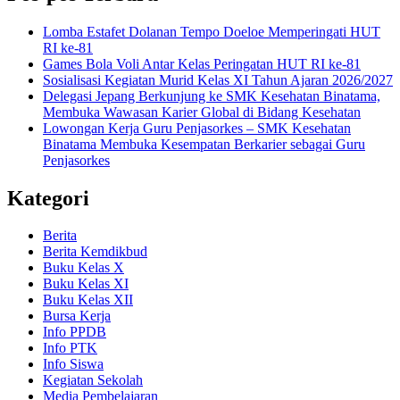
Lomba Estafet Dolanan Tempo Doeloe Memperingati HUT
RI ke-81
Games Bola Voli Antar Kelas Peringatan HUT RI ke-81
Sosialisasi Kegiatan Murid Kelas XI Tahun Ajaran 2026/2027
Delegasi Jepang Berkunjung ke SMK Kesehatan Binatama,
Membuka Wawasan Karier Global di Bidang Kesehatan
Lowongan Kerja Guru Penjasorkes – SMK Kesehatan
Binatama Membuka Kesempatan Berkarier sebagai Guru
Penjasorkes
Kategori
Berita
Berita Kemdikbud
Buku Kelas X
Buku Kelas XI
Buku Kelas XII
Bursa Kerja
Info PPDB
Info PTK
Info Siswa
Kegiatan Sekolah
Media Pembelajaran