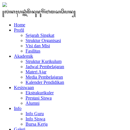
꧋ꦭꦁꦏꦃꦥꦱ꧀ꦠꦶꦩꦼꦤꦸꦗꦸꦒꦼꦂꦧꦁꦩꦱꦣꦼꦥꦤ꧀
Home
Profil
Sejarah Singkat
Struktur Organisasi
Visi dan Misi
Fasilitas
Akademik
Struktur Kurikulum
Jadwal Pembelajaran
Materi Ajar
Media Pembelajaran
Kalender Pendidikan
Kesiswaan
Ekstrakurikuler
Prestasi Siswa
Alumni
Info
Info Guru
Info Siswa
Bursa Kerja
Galeri