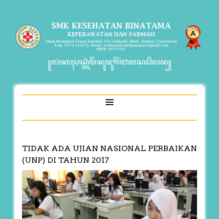
꧋ꦭꦁꦏꦃꦥꦱ꧀ꦠꦶꦩꦼꦤꦸꦗꦸꦒꦼꦂꦧꦁꦩꦱꦣꦼꦥꦤ꧀
TIDAK ADA UJIAN NASIONAL PERBAIKAN
(UNP) DI TAHUN 2017