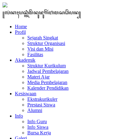
꧋ꦭꦁꦏꦃꦥꦱ꧀ꦠꦶꦩꦼꦤꦸꦗꦸꦒꦼꦂꦧꦁꦩꦱꦣꦼꦥꦤ꧀
Home
Profil
Sejarah Singkat
Struktur Organisasi
Visi dan Misi
Fasilitas
Akademik
Struktur Kurikulum
Jadwal Pembelajaran
Materi Ajar
Media Pembelajaran
Kalender Pendidikan
Kesiswaan
Ekstrakurikuler
Prestasi Siswa
Alumni
Info
Info Guru
Info Siswa
Bursa Kerja
Galeri