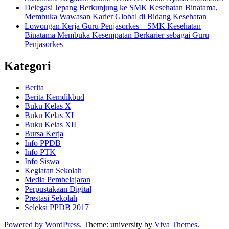
Delegasi Jepang Berkunjung ke SMK Kesehatan Binatama,
Membuka Wawasan Karier Global di Bidang Kesehatan
Lowongan Kerja Guru Penjasorkes – SMK Kesehatan
Binatama Membuka Kesempatan Berkarier sebagai Guru
Penjasorkes
Kategori
Berita
Berita Kemdikbud
Buku Kelas X
Buku Kelas XI
Buku Kelas XII
Bursa Kerja
Info PPDB
Info PTK
Info Siswa
Kegiatan Sekolah
Media Pembelajaran
Perpustakaan Digital
Prestasi Sekolah
Seleksi PPDB 2017
Powered by WordPress.
Theme: university by
Viva Themes
.