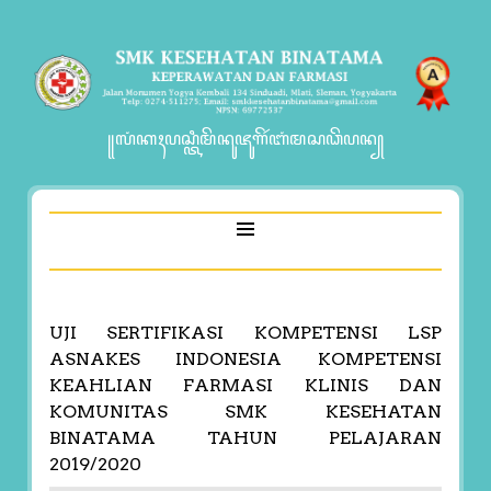
꧋ꦭꦁꦏꦃꦥꦱ꧀ꦠꦶꦩꦼꦤꦸꦗꦸꦒꦼꦂꦧꦁꦩꦱꦣꦼꦥꦤ꧀
UJI SERTIFIKASI KOMPETENSI LSP
ASNAKES INDONESIA KOMPETENSI
KEAHLIAN FARMASI KLINIS DAN
KOMUNITAS SMK KESEHATAN
BINATAMA TAHUN PELAJARAN
2019/2020