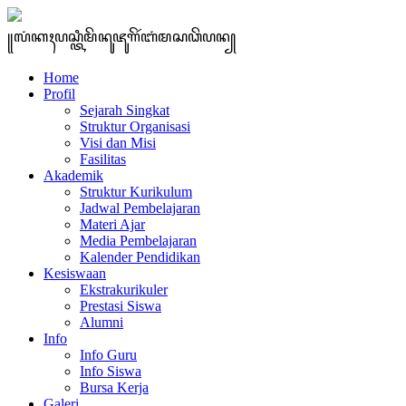
꧋ꦭꦁꦏꦃꦥꦱ꧀ꦠꦶꦩꦼꦤꦸꦗꦸꦒꦼꦂꦧꦁꦩꦱꦣꦼꦥꦤ꧀
Home
Profil
Sejarah Singkat
Struktur Organisasi
Visi dan Misi
Fasilitas
Akademik
Struktur Kurikulum
Jadwal Pembelajaran
Materi Ajar
Media Pembelajaran
Kalender Pendidikan
Kesiswaan
Ekstrakurikuler
Prestasi Siswa
Alumni
Info
Info Guru
Info Siswa
Bursa Kerja
Galeri