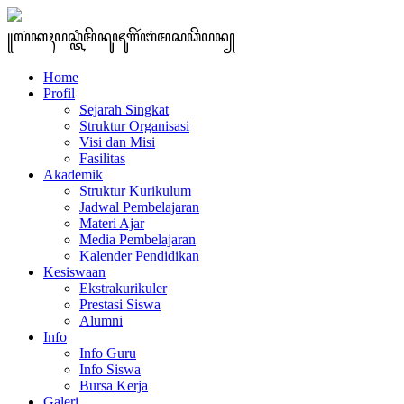
꧋ꦭꦁꦏꦃꦥꦱ꧀ꦠꦶꦩꦼꦤꦸꦗꦸꦒꦼꦂꦧꦁꦩꦱꦣꦼꦥꦤ꧀
Home
Profil
Sejarah Singkat
Struktur Organisasi
Visi dan Misi
Fasilitas
Akademik
Struktur Kurikulum
Jadwal Pembelajaran
Materi Ajar
Media Pembelajaran
Kalender Pendidikan
Kesiswaan
Ekstrakurikuler
Prestasi Siswa
Alumni
Info
Info Guru
Info Siswa
Bursa Kerja
Galeri