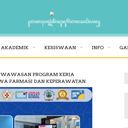
꧋ꦭꦁꦏꦃꦥꦱ꧀ꦠꦶꦩꦼꦤꦸꦗꦸꦒꦼꦂꦧꦁꦩꦱꦣꦼꦥꦤ꧀
AKADEMIK
KESISWAAN
INFO
GA
AN WAWASAN PROGRAM KERJA
ISWA FARMASI DAN KEPERAWATAN