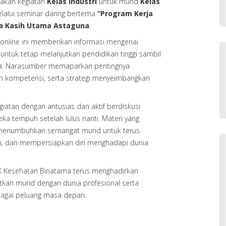
akan kegiatan
Kelas Industri
untuk murid
Kelas
lalui seminar daring bertema
“Program Kerja
ta Kasih Utama Astaguna
.
 online ini memberikan informasi mengenai
untuk tetap melanjutkan pendidikan tinggi sambil
a. Narasumber memaparkan pentingnya
 kompetensi, serta strategi menyeimbangkan
giatan dengan antusias dan aktif berdiskusi
a tempuh setelah lulus nanti. Materi yang
enumbuhkan semangat murid untuk terus
an, dan mempersiapkan diri menghadapi dunia
MK Kesehatan Binatama terus menghadirkan
kan murid dengan dunia profesional serta
gai peluang masa depan.