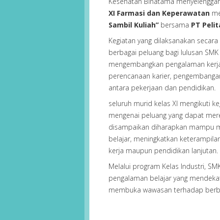
Kesehatan Binatama menyelenggar
XI Farmasi dan Keperawatan
me
Sambil Kuliah”
bersama
PT Peli
Kegiatan yang dilaksanakan secara
berbagai peluang bagi lulusan SMK 
mengembangkan pengalaman kerj
perencanaan karier, pengembangan
antara pekerjaan dan pendidikan.
seluruh murid kelas XI mengikuti ke
mengenai peluang yang dapat merek
disampaikan diharapkan mampu m
belajar, meningkatkan keterampil
kerja maupun pendidikan lanjutan.
Melalui program Kelas Industri, S
pengalaman belajar yang mendekat
membuka wawasan terhadap berba