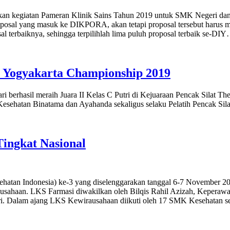
kegiatan Pameran Klinik Sains Tahun 2019 untuk SMK Negeri dan S
al yang masuk ke DIKPORA, akan tetapi proposal tersebut harus melew
al terbaiknya, sehingga terpilihlah lima puluh proposal terbaik se-DI
T Yogyakarta Championship 2019
 berhasil meraih Juara II Kelas C Putri di Kejuaraan Pencak Silat 
sehatan Binatama dan Ayahanda sekaligus selaku Pelatih Pencak Si
ingkat Nasional
an Indonesia) ke-3 yang diselenggarakan tanggal 6-7 November 20
ahaan. LKS Farmasi diwakilkan oleh Bilqis Rahil Azizah, Keperawat
sari. Dalam ajang LKS Kewirausahaan diikuti oleh 17 SMK Kesehatan