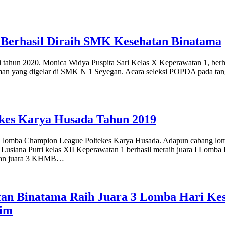
Berhasil Diraih SMK Kesehatan Binatama
ahun 2020. Monica Widya Puspita Sari Kelas X Keperawatan 1, berhasi
n yang digelar di SMK N 1 Seyegan. Acara seleksi POPDA pada tangg
kes Karya Husada Tahun 2019
da lomba Champion League Poltekes Karya Husada. Adapun cabang l
 Lusiana Putri kelas XII Keperawatan 1 berhasil meraih juara I Lo
tkan juara 3 KHMB…
n Binatama Raih Juara 3 Lomba Hari Kese
tim