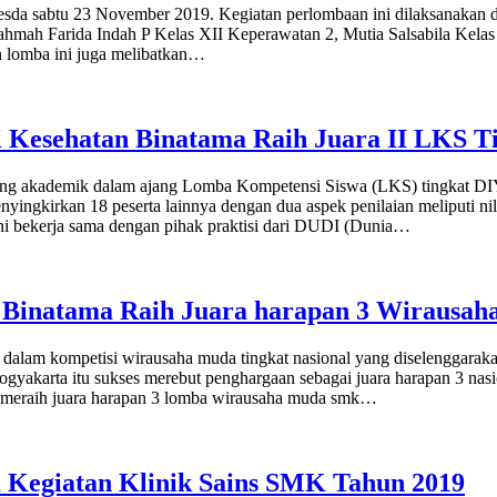
esda sabtu 23 November 2019. Kegiatan perlombaan ini dilaksanakan
 Rahmah Farida Indah P Kelas XII Keperawatan 2, Mutia Salsabila Kel
n lomba ini juga melibatkan…
K Kesehatan Binatama Raih Juara II LKS T
ng akademik dalam ajang Lomba Kompetensi Siswa (LKS) tingkat DIY
ingkirkan 18 peserta lainnya dengan dua aspek penilaian meliputi nilai t
ni bekerja sama dengan pihak praktisi dari DUDI (Dunia…
 Binatama Raih Juara harapan 3 Wirausah
dalam kompetisi wirausaha muda tingkat nasional yang diselenggaraka
gyakarta itu sukses merebut penghargaan sebagai juara harapan 3 nasi
 meraih juara harapan 3 lomba wirausaha muda smk…
am Kegiatan Klinik Sains SMK Tahun 2019