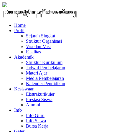
꧋ꦭꦁꦏꦃꦥꦱ꧀ꦠꦶꦩꦼꦤꦸꦗꦸꦒꦼꦂꦧꦁꦩꦱꦣꦼꦥꦤ꧀
Home
Profil
Sejarah Singkat
Struktur Organisasi
Visi dan Misi
Fasilitas
Akademik
Struktur Kurikulum
Jadwal Pembelajaran
Materi Ajar
Media Pembelajaran
Kalender Pendidikan
Kesiswaan
Ekstrakurikuler
Prestasi Siswa
Alumni
Info
Info Guru
Info Siswa
Bursa Kerja
Galeri