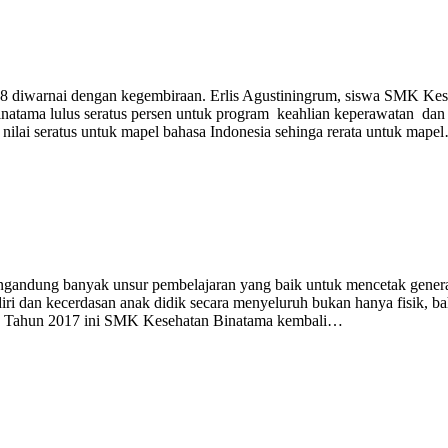
 diwarnai dengan kegembiraan. Erlis Agustiningrum, siswa SMK Keseh
atama lulus seratus persen untuk program keahlian keperawatan dan pr
h nilai seratus untuk mapel bahasa Indonesia sehinga rerata untuk mape
gandung banyak unsur pembelajaran yang baik untuk mencetak generasi
iri dan kecerdasan anak didik secara menyeluruh bukan hanya fisik, ba
ma. Tahun 2017 ini SMK Kesehatan Binatama kembali…