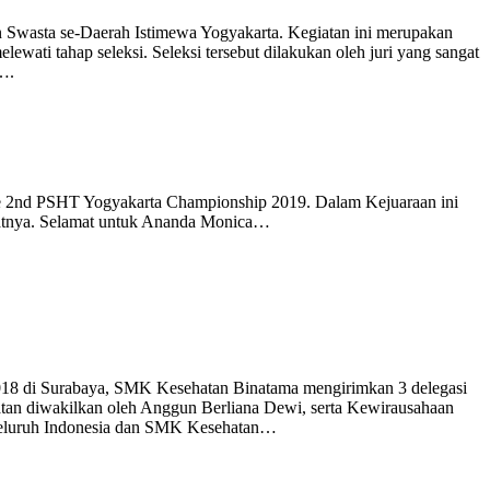
wasta se-Daerah Istimewa Yogyakarta. Kegiatan ini merupakan
ati tahap seleksi. Seleksi tersebut dilakukan oleh juri yang sangat
Y….
The 2nd PSHT Yogyakarta Championship 2019. Dalam Kejuaraan ini
latnya. Selamat untuk Ananda Monica…
18 di Surabaya, SMK Kesehatan Binatama mengirimkan 3 delegasi
an diwakilkan oleh Anggun Berliana Dewi, serta Kewirausahaan
 seluruh Indonesia dan SMK Kesehatan…