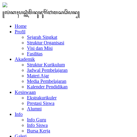
꧋ꦭꦁꦏꦃꦥꦱ꧀ꦠꦶꦩꦼꦤꦸꦗꦸꦒꦼꦂꦧꦁꦩꦱꦣꦼꦥꦤ꧀
Home
Profil
Sejarah Singkat
Struktur Organisasi
Visi dan Misi
Fasilitas
Akademik
Struktur Kurikulum
Jadwal Pembelajaran
Materi Ajar
Media Pembelajaran
Kalender Pendidikan
Kesiswaan
Ekstrakurikuler
Prestasi Siswa
Alumni
Info
Info Guru
Info Siswa
Bursa Kerja
Galeri