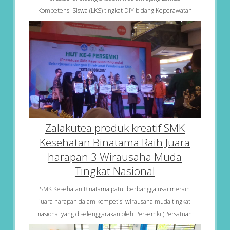
Kompetensi Siswa (LKS) tingkat DIY bidang Keperawatan
Zalakutea produk kreatif SMK
Kesehatan Binatama Raih Juara
harapan 3 Wirausaha Muda
Tingkat Nasional
SMK Kesehatan Binatama patut berbangga usai meraih
juara harapan dalam kompetisi wirausaha muda tingkat
nasional yang diselenggarakan oleh Persemki (Persatuan