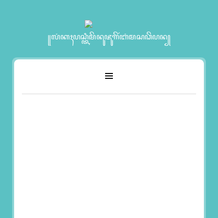
꧋ꦭꦁꦏꦃꦥꦱ꧀ꦠꦶꦩꦼꦤꦸꦗꦸꦒꦼꦂꦧꦁꦩꦱꦣꦼꦥꦤ꧀