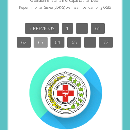
Kesehatan Binatama mendapat Latihan Dasar
Kepemimpinan Siswa (LDK-S) oleh team pendamping OSIS
« PREVIOUS
1
…
61
62
63
64
65
…
72
NEXT »