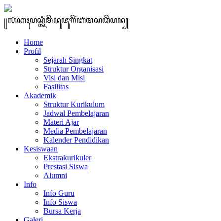
꧋ꦭꦁꦏꦃꦥꦱ꧀ꦠꦶꦩꦼꦤꦸꦗꦸꦒꦼꦂꦧꦁꦩꦱꦣꦼꦥꦤ꧀
Home
Profil
Sejarah Singkat
Struktur Organisasi
Visi dan Misi
Fasilitas
Akademik
Struktur Kurikulum
Jadwal Pembelajaran
Materi Ajar
Media Pembelajaran
Kalender Pendidikan
Kesiswaan
Ekstrakurikuler
Prestasi Siswa
Alumni
Info
Info Guru
Info Siswa
Bursa Kerja
Galeri