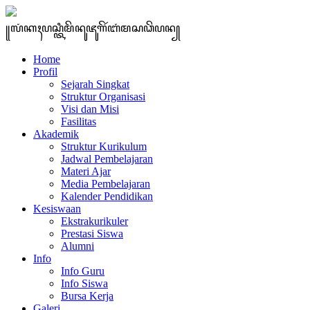
꧋ꦭꦁꦏꦃꦥꦱ꧀ꦠꦶꦩꦼꦤꦸꦗꦸꦒꦼꦂꦧꦁꦩꦱꦣꦼꦥꦤ꧀
Home
Profil
Sejarah Singkat
Struktur Organisasi
Visi dan Misi
Fasilitas
Akademik
Struktur Kurikulum
Jadwal Pembelajaran
Materi Ajar
Media Pembelajaran
Kalender Pendidikan
Kesiswaan
Ekstrakurikuler
Prestasi Siswa
Alumni
Info
Info Guru
Info Siswa
Bursa Kerja
Galeri