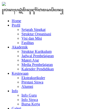
꧋ꦭꦁꦏꦃꦥꦱ꧀ꦠꦶꦩꦼꦤꦸꦗꦸꦒꦼꦂꦧꦁꦩꦱꦣꦼꦥꦤ꧀
Home
Profil
Sejarah Singkat
Struktur Organisasi
Visi dan Misi
Fasilitas
Akademik
Struktur Kurikulum
Jadwal Pembelajaran
Materi Ajar
Media Pembelajaran
Kalender Pendidikan
Kesiswaan
Ekstrakurikuler
Prestasi Siswa
Alumni
Info
Info Guru
Info Siswa
Bursa Kerja
Galeri