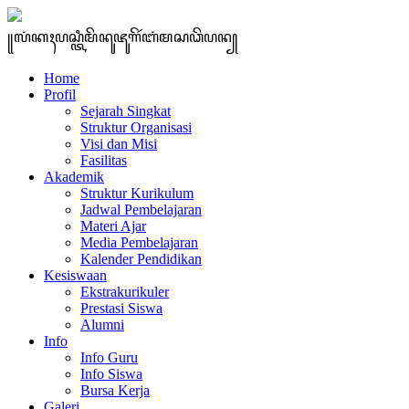
꧋ꦭꦁꦏꦃꦥꦱ꧀ꦠꦶꦩꦼꦤꦸꦗꦸꦒꦼꦂꦧꦁꦩꦱꦣꦼꦥꦤ꧀
Home
Profil
Sejarah Singkat
Struktur Organisasi
Visi dan Misi
Fasilitas
Akademik
Struktur Kurikulum
Jadwal Pembelajaran
Materi Ajar
Media Pembelajaran
Kalender Pendidikan
Kesiswaan
Ekstrakurikuler
Prestasi Siswa
Alumni
Info
Info Guru
Info Siswa
Bursa Kerja
Galeri