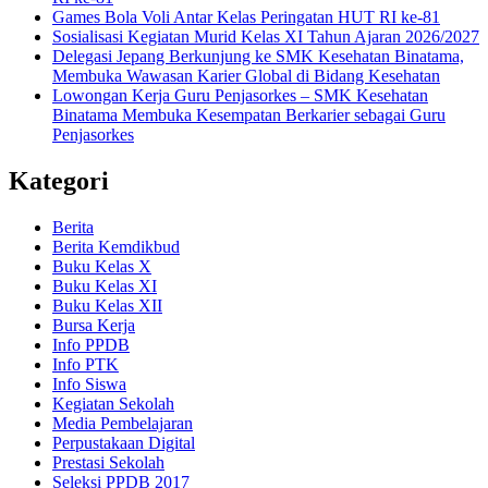
Games Bola Voli Antar Kelas Peringatan HUT RI ke-81
Sosialisasi Kegiatan Murid Kelas XI Tahun Ajaran 2026/2027
Delegasi Jepang Berkunjung ke SMK Kesehatan Binatama,
Membuka Wawasan Karier Global di Bidang Kesehatan
Lowongan Kerja Guru Penjasorkes – SMK Kesehatan
Binatama Membuka Kesempatan Berkarier sebagai Guru
Penjasorkes
Kategori
Berita
Berita Kemdikbud
Buku Kelas X
Buku Kelas XI
Buku Kelas XII
Bursa Kerja
Info PPDB
Info PTK
Info Siswa
Kegiatan Sekolah
Media Pembelajaran
Perpustakaan Digital
Prestasi Sekolah
Seleksi PPDB 2017