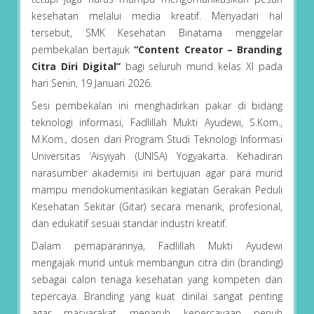
kesehatan melalui media kreatif. Menyadari hal
tersebut, SMK Kesehatan Binatama menggelar
pembekalan bertajuk
“Content Creator – Branding
Citra Diri Digital”
bagi seluruh murid kelas XI pada
hari Senin, 19 Januari 2026.
Sesi pembekalan ini menghadirkan pakar di bidang
teknologi informasi, Fadlillah Mukti Ayudewi, S.Kom.,
M.Kom., dosen dari Program Studi Teknologi Informasi
Universitas ‘Aisyiyah (UNISA) Yogyakarta. Kehadiran
narasumber akademisi ini bertujuan agar para murid
mampu mendokumentasikan kegiatan Gerakan Peduli
Kesehatan Sekitar (Gitar) secara menarik, profesional,
dan edukatif sesuai standar industri kreatif.
Dalam pemaparannya, Fadlillah Mukti Ayudewi
mengajak murid untuk membangun citra diri (branding)
sebagai calon tenaga kesehatan yang kompeten dan
tepercaya. Branding yang kuat dinilai sangat penting
agar masyarakat menaruh kepercayaan penuh