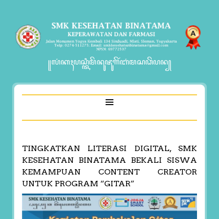
꧋ꦭꦁꦏꦃꦥꦱ꧀ꦠꦶꦩꦼꦤꦸꦗꦸꦒꦼꦂꦧꦁꦩꦱꦣꦼꦥꦤ꧀
TINGKATKAN LITERASI DIGITAL, SMK
KESEHATAN BINATAMA BEKALI SISWA
KEMAMPUAN CONTENT CREATOR
UNTUK PROGRAM “GITAR”