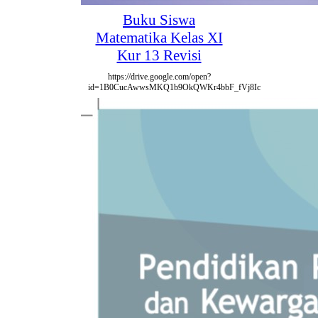
Buku Siswa
Matematika Kelas XI
Kur 13 Revisi
https://drive.google.com/open?
id=1B0CucAwwsMKQ1b9OkQWKr4bbF_fVj8Ic