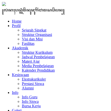
꧋ꦭꦁꦏꦃꦥꦱ꧀ꦠꦶꦩꦼꦤꦸꦗꦸꦒꦼꦂꦧꦁꦩꦱꦣꦼꦥꦤ꧀
Home
Profil
Sejarah Singkat
Struktur Organisasi
Visi dan Misi
Fasilitas
Akademik
Struktur Kurikulum
Jadwal Pembelajaran
Materi Ajar
Media Pembelajaran
Kalender Pendidikan
Kesiswaan
Ekstrakurikuler
Prestasi Siswa
Alumni
Info
Info Guru
Info Siswa
Bursa Kerja
Galeri