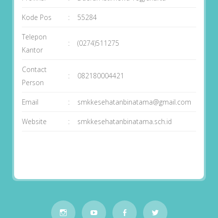
Kode Pos
:
55284
Telepon
:
(0274)511275
Kantor
Contact
:
082180004421
Person
Email
:
smkkesehatanbinatama@gmail.com
Website
:
smkkesehatanbinatama.sch.id