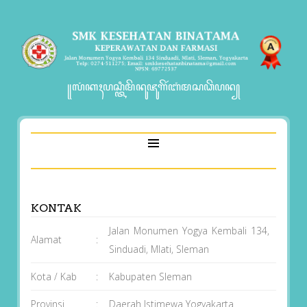
꧋ꦭꦁꦏꦃꦥꦱ꧀ꦠꦶꦩꦼꦤꦸꦗꦸꦒꦼꦂꦧꦁꦩꦱꦣꦼꦥꦤ꧀
KONTAK
Jalan Monumen Yogya Kembali 134,
Alamat
:
Sinduadi, Mlati, Sleman
Kota / Kab
:
Kabupaten Sleman
Provinsi
:
Daerah Istimewa Yogyakarta