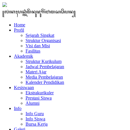
꧋ꦭꦁꦏꦃꦥꦱ꧀ꦠꦶꦩꦼꦤꦸꦗꦸꦒꦼꦂꦧꦁꦩꦱꦣꦼꦥꦤ꧀
Home
Profil
Sejarah Singkat
Struktur Organisasi
Visi dan Misi
Fasilitas
Akademik
Struktur Kurikulum
Jadwal Pembelajaran
Materi Ajar
Media Pembelajaran
Kalender Pendidikan
Kesiswaan
Ekstrakurikuler
Prestasi Siswa
Alumni
Info
Info Guru
Info Siswa
Bursa Kerja
Galeri