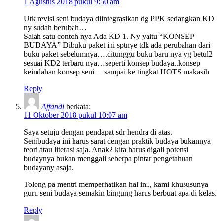
1 Agustus 2018 pukul 9:50 am
Utk revisi seni budaya diintegrasikan dg PPK sedangkan KD
ny sudah berubah…
Salah satu contoh nya Ada KD 1. Ny yaitu “KONSEP
BUDAYA” Dibuku paket ini sptnye tdk ada perubahan dari
buku paket sebelumnya….ditunggu buku baru nya yg betul2
sesuai KD2 terbaru nya…seperti konsep budaya..konsep
keindahan konsep seni….sampai ke tingkat HOTS.makasih
Reply
Affandi
berkata:
11 Oktober 2018 pukul 10:07 am
Saya setuju dengan pendapat sdr hendra di atas.
Senibudaya ini harus sarat dengan praktik budaya bukannya
teori atau literasi saja. Anak2 kita harus digali potensi
budaynya bukan menggali seberpa pintar pengetahuan
budayany asaja.
Tolong pa mentri memperhatikan hal ini., kami khususunya
guru seni budaya semakin bingung harus berbuat apa di kelas.
Reply