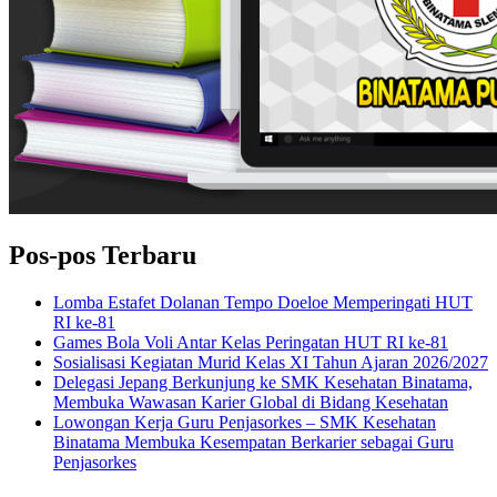
Pos-pos Terbaru
Lomba Estafet Dolanan Tempo Doeloe Memperingati HUT
RI ke-81
Games Bola Voli Antar Kelas Peringatan HUT RI ke-81
Sosialisasi Kegiatan Murid Kelas XI Tahun Ajaran 2026/2027
Delegasi Jepang Berkunjung ke SMK Kesehatan Binatama,
Membuka Wawasan Karier Global di Bidang Kesehatan
Lowongan Kerja Guru Penjasorkes – SMK Kesehatan
Binatama Membuka Kesempatan Berkarier sebagai Guru
Penjasorkes