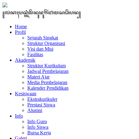
꧋ꦭꦁꦏꦃꦥꦱ꧀ꦠꦶꦩꦼꦤꦸꦗꦸꦒꦼꦂꦧꦁꦩꦱꦣꦼꦥꦤ꧀
Home
Profil
Sejarah Singkat
Struktur Organisasi
Visi dan Misi
Fasilitas
Akademik
Struktur Kurikulum
Jadwal Pembelajaran
Materi Ajar
Media Pembelajaran
Kalender Pendidikan
Kesiswaan
Ekstrakurikuler
Prestasi Siswa
Alumni
Info
Info Guru
Info Siswa
Bursa Kerja
Galeri