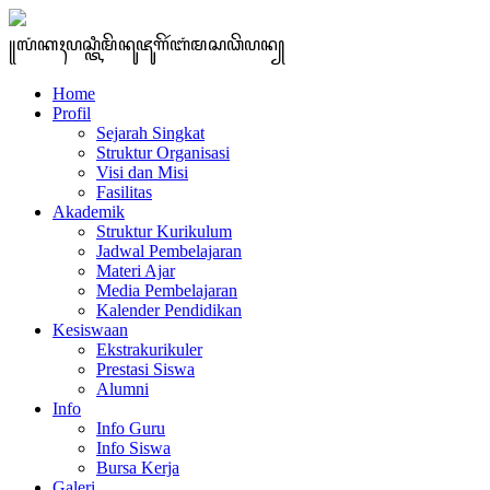
꧋ꦭꦁꦏꦃꦥꦱ꧀ꦠꦶꦩꦼꦤꦸꦗꦸꦒꦼꦂꦧꦁꦩꦱꦣꦼꦥꦤ꧀
Home
Profil
Sejarah Singkat
Struktur Organisasi
Visi dan Misi
Fasilitas
Akademik
Struktur Kurikulum
Jadwal Pembelajaran
Materi Ajar
Media Pembelajaran
Kalender Pendidikan
Kesiswaan
Ekstrakurikuler
Prestasi Siswa
Alumni
Info
Info Guru
Info Siswa
Bursa Kerja
Galeri