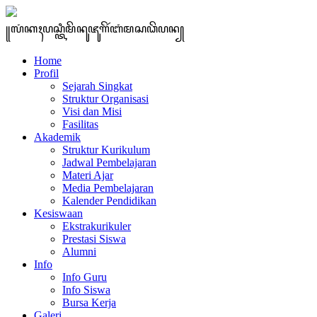
꧋ꦭꦁꦏꦃꦥꦱ꧀ꦠꦶꦩꦼꦤꦸꦗꦸꦒꦼꦂꦧꦁꦩꦱꦣꦼꦥꦤ꧀
Home
Profil
Sejarah Singkat
Struktur Organisasi
Visi dan Misi
Fasilitas
Akademik
Struktur Kurikulum
Jadwal Pembelajaran
Materi Ajar
Media Pembelajaran
Kalender Pendidikan
Kesiswaan
Ekstrakurikuler
Prestasi Siswa
Alumni
Info
Info Guru
Info Siswa
Bursa Kerja
Galeri