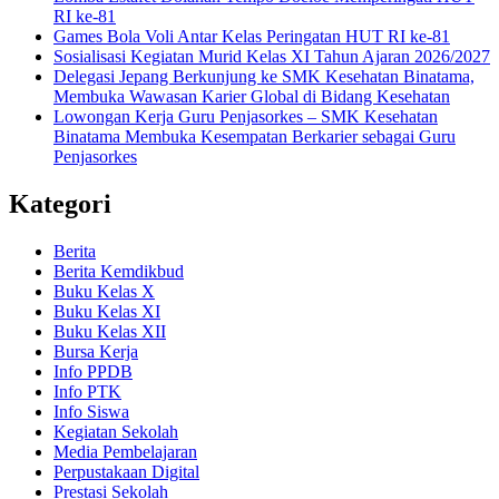
RI ke-81
Games Bola Voli Antar Kelas Peringatan HUT RI ke-81
Sosialisasi Kegiatan Murid Kelas XI Tahun Ajaran 2026/2027
Delegasi Jepang Berkunjung ke SMK Kesehatan Binatama,
Membuka Wawasan Karier Global di Bidang Kesehatan
Lowongan Kerja Guru Penjasorkes – SMK Kesehatan
Binatama Membuka Kesempatan Berkarier sebagai Guru
Penjasorkes
Kategori
Berita
Berita Kemdikbud
Buku Kelas X
Buku Kelas XI
Buku Kelas XII
Bursa Kerja
Info PPDB
Info PTK
Info Siswa
Kegiatan Sekolah
Media Pembelajaran
Perpustakaan Digital
Prestasi Sekolah