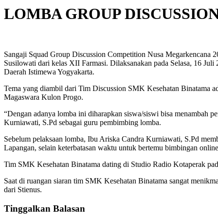
LOMBA GROUP DISCUSSION
Sangaji Squad Group Discussion Competition Nusa Megarkencana 202
Susilowati dari kelas XII Farmasi. Dilaksanakan pada Selasa, 16 Jul
Daerah Istimewa Yogyakarta.
Tema yang diambil dari Tim Discussion SMK Kesehatan Binatama adal
Magaswara Kulon Progo.
“Dengan adanya lomba ini diharapkan siswa/siswi bisa menambah pen
Kurniawati, S.Pd sebagai guru pembimbing lomba.
Sebelum pelaksaan lomba, Ibu Ariska Candra Kurniawati, S.Pd membe
Lapangan, selain keterbatasan waktu untuk bertemu bimbingan online 
Tim SMK Kesehatan Binatama dating di Studio Radio Kotaperak pada 
Saat di ruangan siaran tim SMK Kesehatan Binatama sangat menikmati
dari Stienus.
Tinggalkan Balasan