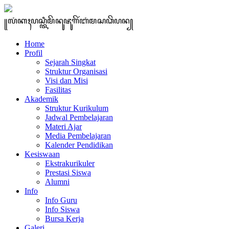
꧋ꦭꦁꦏꦃꦥꦱ꧀ꦠꦶꦩꦼꦤꦸꦗꦸꦒꦼꦂꦧꦁꦩꦱꦣꦼꦥꦤ꧀
Home
Profil
Sejarah Singkat
Struktur Organisasi
Visi dan Misi
Fasilitas
Akademik
Struktur Kurikulum
Jadwal Pembelajaran
Materi Ajar
Media Pembelajaran
Kalender Pendidikan
Kesiswaan
Ekstrakurikuler
Prestasi Siswa
Alumni
Info
Info Guru
Info Siswa
Bursa Kerja
Galeri