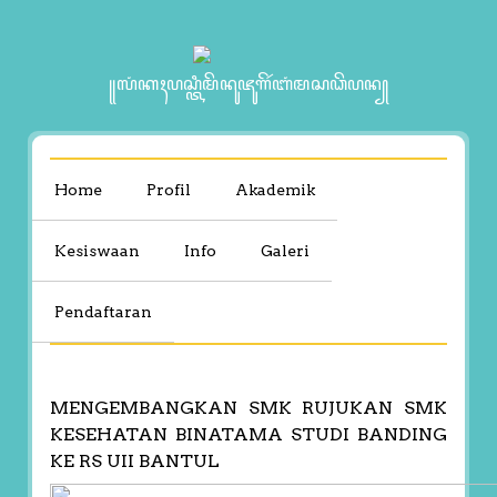
꧋ꦭꦁꦏꦃꦥꦱ꧀ꦠꦶꦩꦼꦤꦸꦗꦸꦒꦼꦂꦧꦁꦩꦱꦣꦼꦥꦤ꧀
Home
Profil
Akademik
Kesiswaan
Info
Galeri
Pendaftaran
MENGEMBANGKAN SMK RUJUKAN SMK
KESEHATAN BINATAMA STUDI BANDING
KE RS UII BANTUL