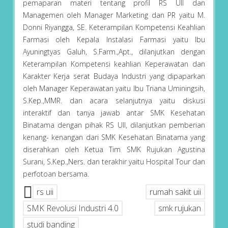
pemaparan materi tentang profil RS UII dan
Managemen oleh Manager Marketing dan PR yaitu M.
Donni Riyangga, SE. Keterampilan Kompetensi Keahlian
Farmasi oleh Kepala Instalasi Farmasi yaitu Ibu
Ayuningtyas Galuh, S.Farm.,Apt., dilanjutkan dengan
Keterampilan Kompetensi keahlian Keperawatan dan
Karakter Kerja serat Budaya Industri yang dipaparkan
oleh Manager Keperawatan yaitu Ibu Triana Uminingsih,
S.Kep.,MMR. dan acara selanjutnya yaitu diskusi
interaktif dan tanya jawab antar SMK Kesehatan
Binatama dengan pihak RS UII, dilanjutkan pemberian
kenang- kenangan dari SMK Kesehatan Binatama yang
diserahkan oleh Ketua Tim SMK Rujukan Agustina
Surani, S.Kep.,Ners. dan terakhir yaitu Hospital Tour dan
perfotoan bersama.
rs uii
rumah sakit uii
SMK Revolusi Industri 4.0
smk rujukan
studi banding