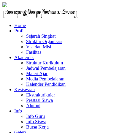
꧋ꦭꦁꦏꦃꦥꦱ꧀ꦠꦶꦩꦼꦤꦸꦗꦸꦒꦼꦂꦧꦁꦩꦱꦣꦼꦥꦤ꧀
Home
Profil
Sejarah Singkat
Struktur Organisasi
Visi dan Misi
Fasilitas
Akademik
Struktur Kurikulum
Jadwal Pembelajaran
Materi Ajar
Media Pembelajaran
Kalender Pendidikan
Kesiswaan
Ekstrakurikuler
Prestasi Siswa
Alumni
Info
Info Guru
Info Siswa
Bursa Kerja
Galeri