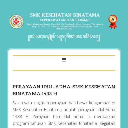
꧋ꦭꦁꦏꦃꦥꦱ꧀ꦠꦶꦩꦼꦤꦸꦗꦸꦒꦼꦂꦧꦁꦩꦱꦣꦼꦥꦤ꧀
PERAYAAN IDUL ADHA SMK KESEHATAN
BINATAMA 1438 H
Salah satu kegiatan perayaan hari besar keagamaan di
SMK Kesehatan Binatama adalah perayaan Idul Adha
1438 H. Perayaan hari idul adha ini merupakan
program tahunan SMK Kesehatan Binatama. Kegiatan