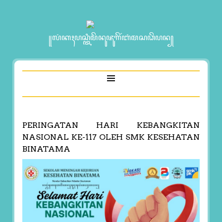
꧋ꦭꦁꦏꦃꦥꦱ꧀ꦠꦶꦩꦼꦤꦸꦗꦸꦒꦼꦂꦧꦁꦩꦱꦣꦼꦥꦤ꧀
PERINGATAN HARI KEBANGKITAN
NASIONAL KE-117 OLEH SMK KESEHATAN
BINATAMA