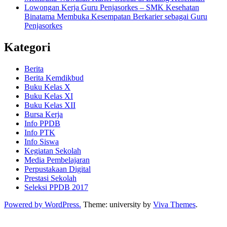
Lowongan Kerja Guru Penjasorkes – SMK Kesehatan
Binatama Membuka Kesempatan Berkarier sebagai Guru
Penjasorkes
Kategori
Berita
Berita Kemdikbud
Buku Kelas X
Buku Kelas XI
Buku Kelas XII
Bursa Kerja
Info PPDB
Info PTK
Info Siswa
Kegiatan Sekolah
Media Pembelajaran
Perpustakaan Digital
Prestasi Sekolah
Seleksi PPDB 2017
Powered by WordPress.
Theme: university by
Viva Themes
.