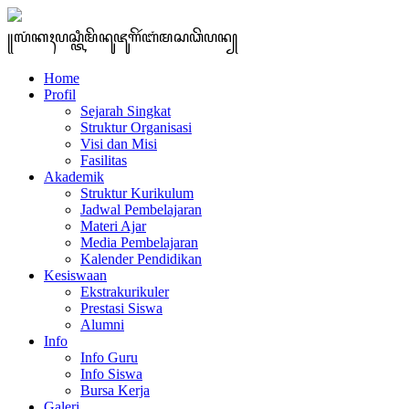
꧋ꦭꦁꦏꦃꦥꦱ꧀ꦠꦶꦩꦼꦤꦸꦗꦸꦒꦼꦂꦧꦁꦩꦱꦣꦼꦥꦤ꧀
Home
Profil
Sejarah Singkat
Struktur Organisasi
Visi dan Misi
Fasilitas
Akademik
Struktur Kurikulum
Jadwal Pembelajaran
Materi Ajar
Media Pembelajaran
Kalender Pendidikan
Kesiswaan
Ekstrakurikuler
Prestasi Siswa
Alumni
Info
Info Guru
Info Siswa
Bursa Kerja
Galeri